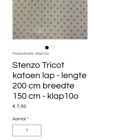
Productcode: klap10o
Stenzo Tricot
katoen lap - lengte
200 cm breedte
150 cm - klap10o
Prijs
€ 7,50
Aantal
*