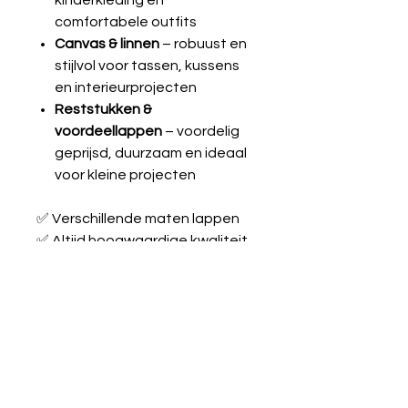
kinderkleding en
comfortabele outfits
Canvas & linnen
– robuust en
stijlvol voor tassen, kussens
en interieurprojecten
Reststukken &
voordeellappen
– voordelig
geprijsd, duurzaam en ideaal
voor kleine projecten
✅ Verschillende maten lappen
✅ Altijd hoogwaardige kwaliteit
✅ Geschikt voor beginners én
ervaren naaiers
Laat je inspireren en maak je
creatieve ideeën werkelijkheid
met onze stoffen!