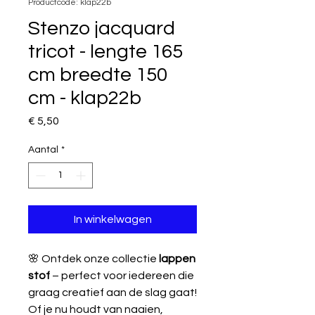
Productcode: klap22b
Stenzo jacquard
tricot - lengte 165
cm breedte 150
cm - klap22b
Prijs
€ 5,50
Aantal
*
In winkelwagen
🌸 Ontdek onze collectie
lappen
stof
– perfect voor iedereen die
graag creatief aan de slag gaat!
Of je nu houdt van naaien,