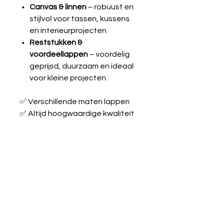
Canvas & linnen
– robuust en
stijlvol voor tassen, kussens
en interieurprojecten
Reststukken &
voordeellappen
– voordelig
geprijsd, duurzaam en ideaal
voor kleine projecten
✅ Verschillende maten lappen
✅ Altijd hoogwaardige kwaliteit
✅ Geschikt voor beginners én
ervaren naaiers
Laat je inspireren en maak je
creatieve ideeën werkelijkheid
met onze stoffen!
French terry