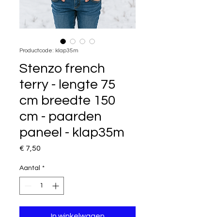
Productcode: klap35m
Stenzo french
terry - lengte 75
cm breedte 150
cm - paarden
paneel - klap35m
Prijs
€ 7,50
Aantal
*
In winkelwagen