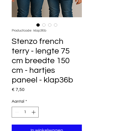
Productcode: klap36b
Stenzo french
terry - lengte 75
cm breedte 150
cm - hartjes
paneel - klap36b
Prijs
€ 7,50
Aantal
*
In winkelwagen