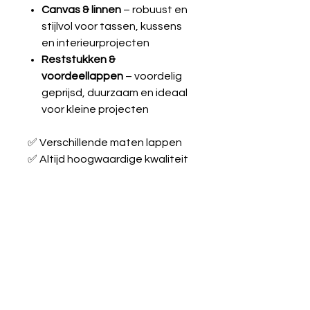
Canvas & linnen
– robuust en
stijlvol voor tassen, kussens
en interieurprojecten
Reststukken &
voordeellappen
– voordelig
geprijsd, duurzaam en ideaal
voor kleine projecten
✅ Verschillende maten lappen
✅ Altijd hoogwaardige kwaliteit
✅ Geschikt voor beginners én
ervaren naaiers
Laat je inspireren en maak je
creatieve ideeën werkelijkheid
met onze stoffen!
French terry