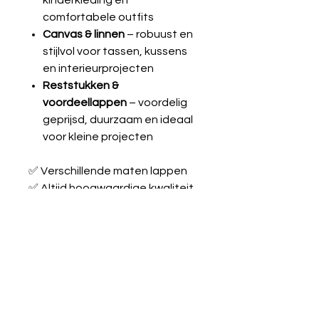
kinderkleding en
comfortabele outfits
Canvas & linnen
– robuust en
stijlvol voor tassen, kussens
en interieurprojecten
Reststukken &
voordeellappen
– voordelig
geprijsd, duurzaam en ideaal
voor kleine projecten
✅ Verschillende maten lappen
✅ Altijd hoogwaardige kwaliteit
✅ Geschikt voor beginners én
ervaren naaiers
Laat je inspireren en maak je
creatieve ideeën werkelijkheid
met onze stoffen!