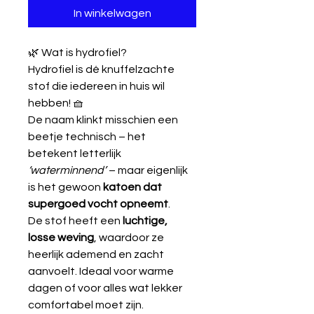
In winkelwagen
🌿 Wat is hydrofiel?
Hydrofiel is dé knuffelzachte
stof die iedereen in huis wil
hebben! 🧺
De naam klinkt misschien een
beetje technisch – het
betekent letterlijk
‘waterminnend’
– maar eigenlijk
is het gewoon
katoen dat
supergoed vocht opneemt
.
De stof heeft een
luchtige,
losse weving
, waardoor ze
heerlijk ademend en zacht
aanvoelt. Ideaal voor warme
dagen of voor alles wat lekker
comfortabel moet zijn.