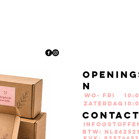
Opening
n
Wo- Fri
10:
Zaterdag
10:
Contac
info@stoffe
BTW: NL86252
KvK: 82576653