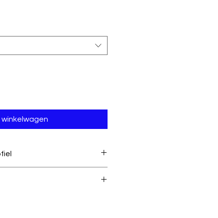
n winkelwagen
fiel
100% Katoen
Oeko-Tex standard 100
nstebuiten, op
30 °C – 40 °C
,
a.