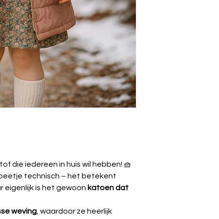
Stretch
🚫
Niet bleken.
🌀
Centrifugeren:
Gewicht
uitrekken te voo
🌬️
Drogen:
Niet i
Breedte
laten drogen (lie
vermijden).
🔥
Strijken:
Op
lag
binnenstebuiten s
⚠️
Krimp:
Kan tot 
wasbeurt.
tof die iedereen in huis wil hebben! 🧺
 beetje technisch – het betekent
 eigenlijk is het gewoon
katoen dat
osse weving
, waardoor ze heerlijk