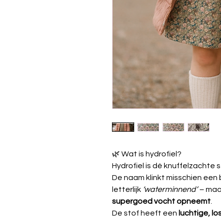
🌿 Wat is hydrofiel?
Hydrofiel is dé knuffelzachte s
De naam klinkt misschien een
letterlijk
‘waterminnend’
– maar
supergoed vocht opneemt
.
De stof heeft een
luchtige, l