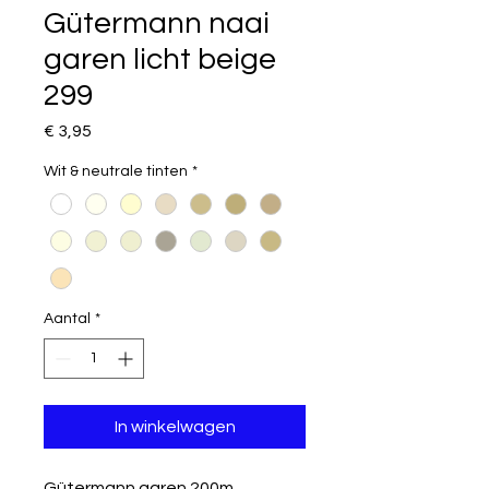
Gütermann naai
garen licht beige
299
Prijs
€ 3,95
Wit & neutrale tinten
*
Aantal
*
In winkelwagen
Gütermann garen 200m