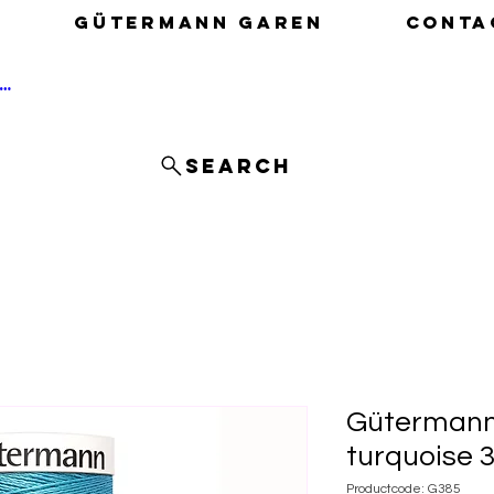
Gütermann garen
Conta
nloggen
Search
Gütermann
turquoise 
Productcode: G385