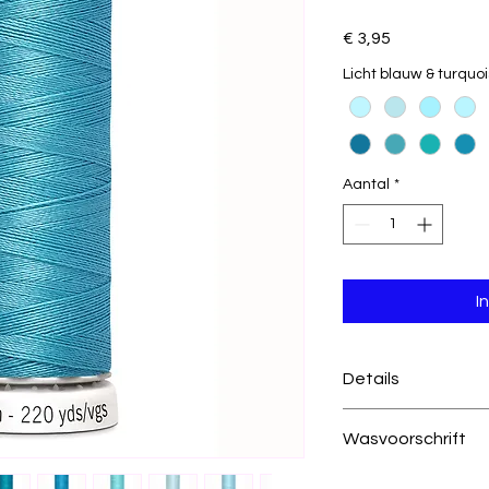
Prijs
€ 3,95
Licht blauw & turquoi
Aantal
*
I
Details
385 turquoise
Wasvoorschrift
100% polyester
200 meter per kl
Was temperatuur
draad dikte 100