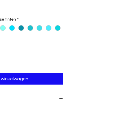
se tinten
*
n winkelwagen
os
:
95°C is de maximale