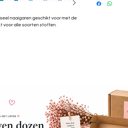
wastemperatuur
Krimpvrij:
Het gare
wassen.
seel naaigaren geschikt voor met de
Chemisch reinige
 voor alle soorten stoffen.
worden.
Strijken:
Kan gest
Wasdroger:
Gesch
Algemeen:
Güter
universeel garen 
projecten.