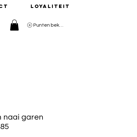
ct
Loyaliteit
Punten bekijken
 naai garen
385