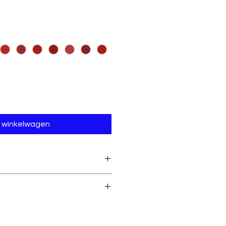
n winkelwagen
os
:
95°C is de maximale
.