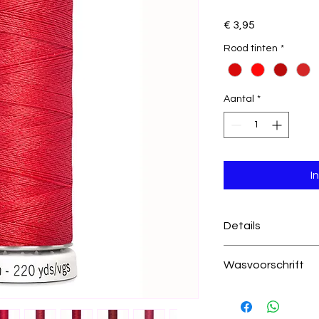
Prijs
€ 3,95
Rood tinten
*
Aantal
*
I
Details
491 rood
Wasvoorschrift
100% polyester
200 meter per kl
Was temperatuur
draad dikte 100
wastemperatuur