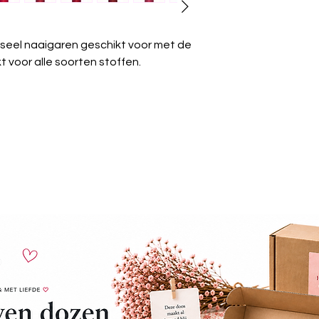
Krimpvrij:
Het gare
wassen.
Chemisch reinige
seel naaigaren geschikt voor met de
worden.
 voor alle soorten stoffen.
Strijken:
Kan gest
Wasdroger:
Gesch
Algemeen:
Güter
universeel garen 
projecten.