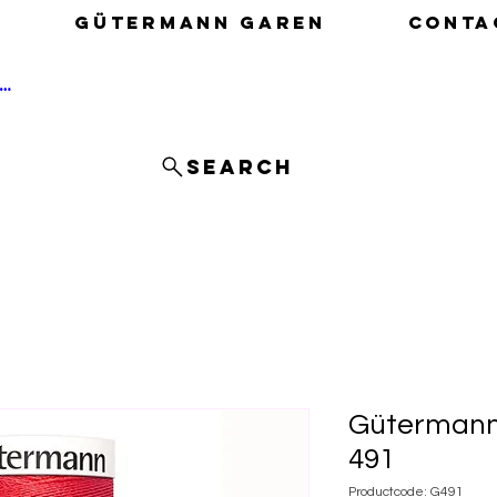
Gütermann garen
Conta
nloggen
Search
Gütermann
491
Productcode: G491