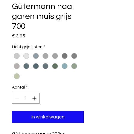
Gütermann naai
garen muis grijs
700
Prijs
€ 3,95
Licht grijs tinten
*
Aantal
*
In winkelwagen
Gütermann garen 200m