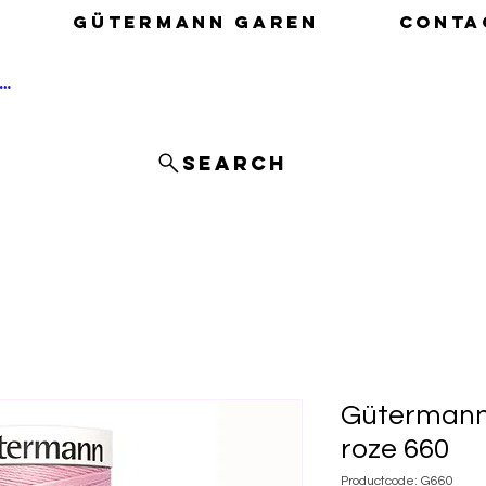
Gütermann garen
Conta
nloggen
Search
Gütermann 
roze 660
Productcode: G660