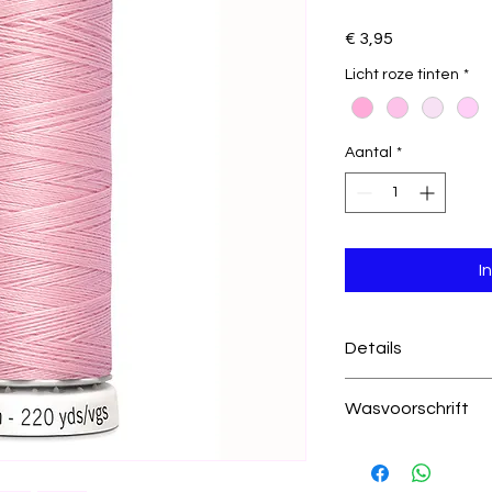
Prijs
€ 3,95
Licht roze tinten
*
Aantal
*
I
Details
660 licht roze
Wasvoorschrift
100% polyester
200 meter per kl
Was temperatuur
draad dikte 100
wastemperatuur