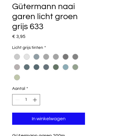
Gütermann naai
garen licht groen
grijs 633
Prijs
€ 3,95
Licht grijs tinten
*
Aantal
*
In winkelwagen
Gütermann garen 200m