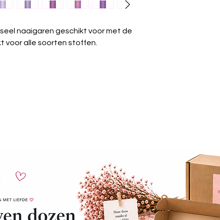
Krimpvrij:
Het gare
wassen.
Chemisch reinige
seel naaigaren geschikt voor met de
worden.
 voor alle soorten stoffen.
Strijken:
Kan gest
Wasdroger:
Gesch
Algemeen:
Güter
universeel garen 
projecten.