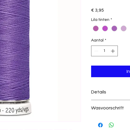
Prijs
€ 3,95
Lila tinten
*
Aantal
*
I
Details
391 donker lila
Wasvoorschrift
100% polyester
200 meter per kl
Was temperatuur
draad dikte 100
wastemperatuur