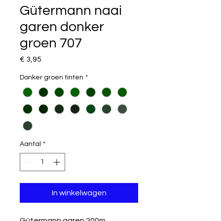
Gütermann naai
garen donker
groen 707
Prijs
€ 3,95
Donker groen tinten
*
Aantal
*
In winkelwagen
Gütermann garen 200m