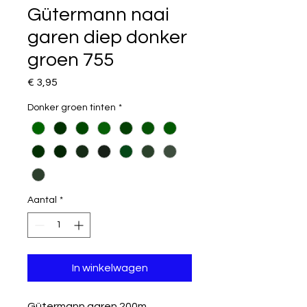
Gütermann naai
garen diep donker
groen 755
Prijs
€ 3,95
Donker groen tinten
*
Aantal
*
In winkelwagen
Gütermann garen 200m