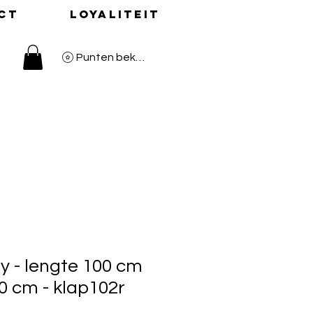
ct
Loyaliteit
Punten bekijken
y - lengte 100 cm
0 cm - klap102r