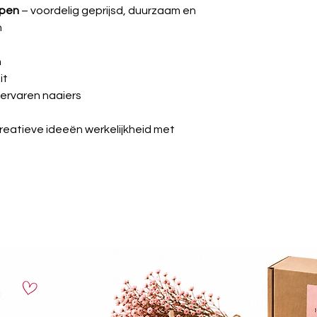
ppen
– voordelig geprijsd, duurzaam en
n
n
it
 ervaren naaiers
creatieve ideeën werkelijkheid met