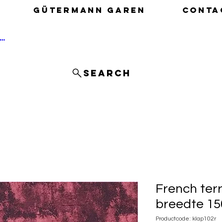
Gütermann garen
Conta
nloggen
Search
French terr
breedte 15
Productcode: klap102r