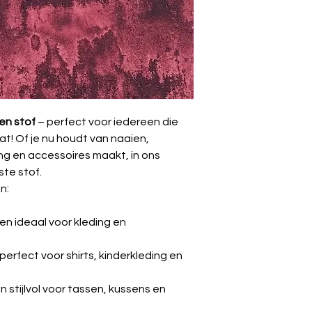
laten drogen (lie
Breedte
vermijden).
🔥
Strijken:
Op
lag
binnenstebuiten s
⚠️
Krimp:
Kan tot 
wasbeurt.
en stof
– perfect voor iedereen die
at! Of je nu houdt van naaien,
ding en accessoires maakt, in ons
ste stof.
n:
n ideaal voor kleding en
perfect voor shirts, kinderkleding en
n stijlvol voor tassen, kussens en