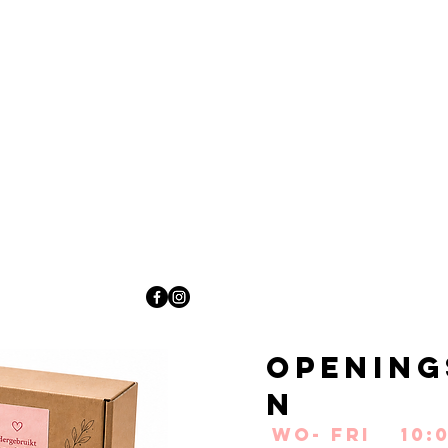
Opening
n
Wo- Fri
10: