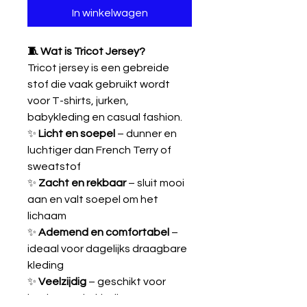
In winkelwagen
🧵 Wat is Tricot Jersey?
Tricot jersey is een gebreide
stof die vaak gebruikt wordt
voor T-shirts, jurken,
babykleding en casual fashion.
✨
Licht en soepel
– dunner en
luchtiger dan French Terry of
sweatstof
✨
Zacht en rekbaar
– sluit mooi
aan en valt soepel om het
lichaam
✨
Ademend en comfortabel
–
ideaal voor dagelijks draagbare
kleding
✨
Veelzijdig
– geschikt voor
basics, onderkleding en