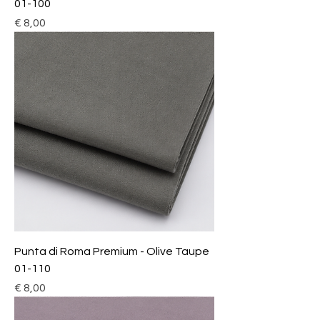
01-100
Prijs
€ 8,00
Punta di Roma Premium - Olive Taupe
01-110
Prijs
€ 8,00