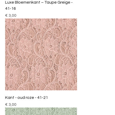
Luxe Bloemenkant – Taupe Greige -
41-16
Prijs
€ 3,00
Kant - oud roze - 41-21
Prijs
€ 3,00