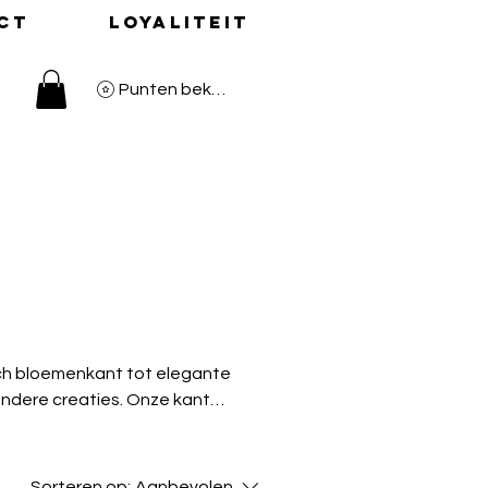
ct
Loyaliteit
Punten bekijken
zondere creaties. Onze kant
os
erkrijgbaar in diverse
Sorteren op:
Aanbevolen