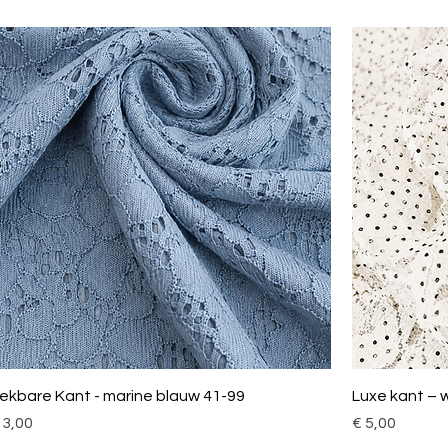
toffen!
ekbare Kant - marine blauw 41-99
Luxe kant – 
ijs
Prijs
 3,00
€ 5,00