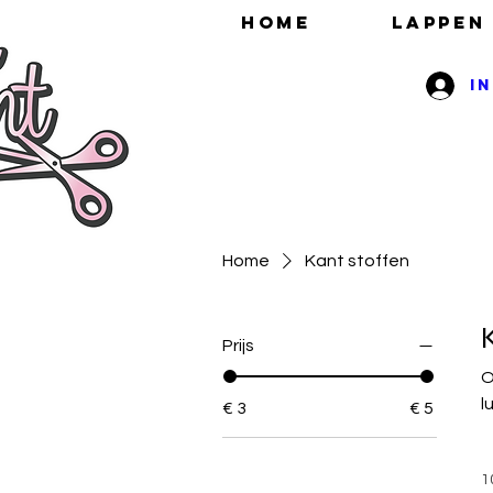
HOME
Lappen
I
Home
Kant stoffen
Prijs
On
l
€ 3
€ 5
st
✂
1
kleure