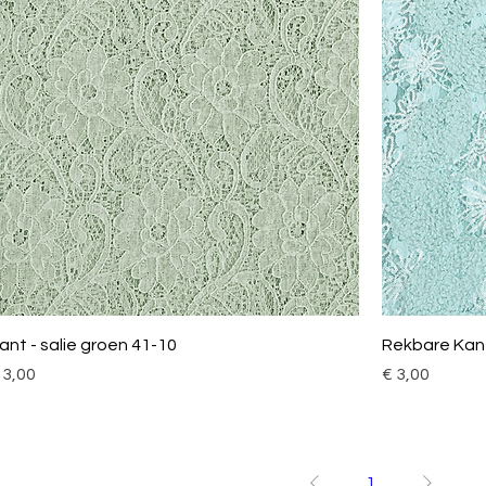
ant - salie groen 41-10
Rekbare Kant
ijs
Prijs
 3,00
€ 3,00
1