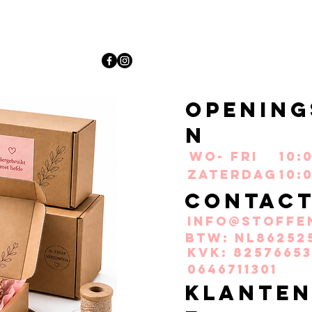
Opening
n
Wo- Fri
10:
Zaterdag
10:
Contac
info@stoffe
BTW: NL86252
KvK: 82576653
0646711301
Klanten