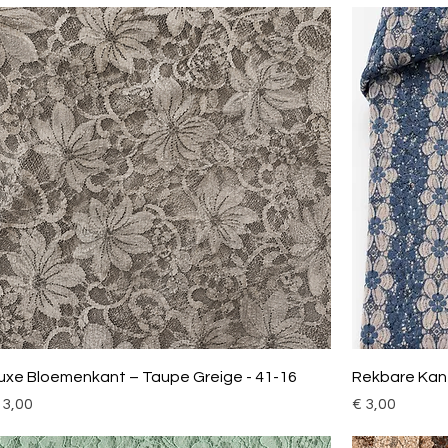
uxe Bloemenkant – Taupe Greige - 41-16
Rekbare Kant
ijs
Prijs
 3,00
€ 3,00