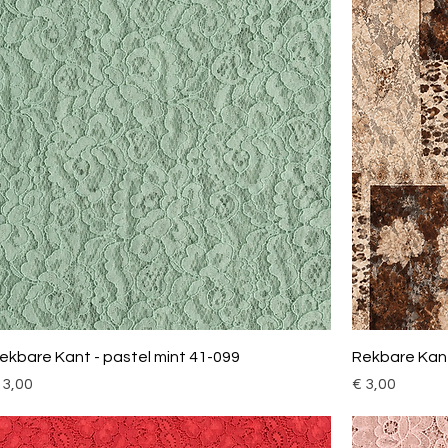
ekbare Kant - pastel mint 41-099
Rekbare Kant
ijs
Prijs
 3,00
€ 3,00