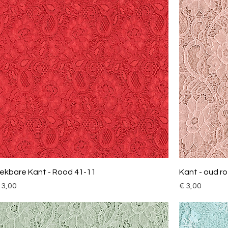
ekbare Kant - Rood 41-11
Kant - oud ro
ijs
Prijs
 3,00
€ 3,00