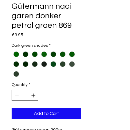
Gütermann naai
garen donker
petrol groen 869
Price
€3.95
Dark green shades
*
Quantity
*
Add to Cart
Gütermann garen 200m